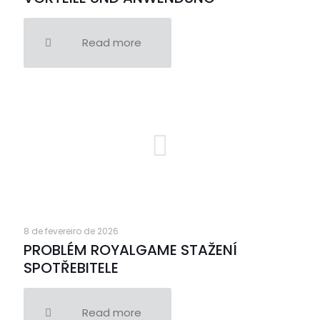
Read more
8 de fevereiro de 2026
PROBLÉM ROYALGAME STAŽENÍ
SPOTŘEBITELE
Read more