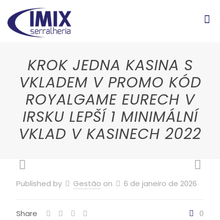
KROK JEDNA KASINA S
VKLADEM V PROMO KÓD
ROYALGAME EURECH V
IRSKU LEPŠÍ 1 MINIMÁLNÍ
VKLAD V KASINECH 2022
Published by
Gestão
on
6 de janeiro de 2026
Share
0