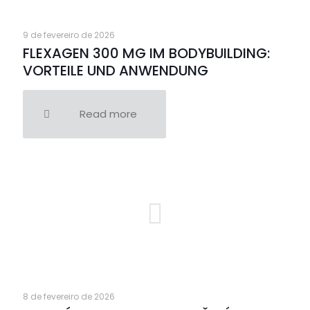
9 de fevereiro de 2026
FLEXAGEN 300 MG IM BODYBUILDING:
VORTEILE UND ANWENDUNG
Read more
8 de fevereiro de 2026