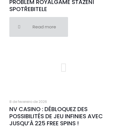
PROBLÉM ROYALGAME STAŽENÍ
SPOTŘEBITELE
Read more
8 de fevereiro de 2026
NV CASINO : DÉBLOQUEZ DES
POSSIBILITÉS DE JEU INFINIES AVEC
JUSQU’À 225 FREE SPINS !