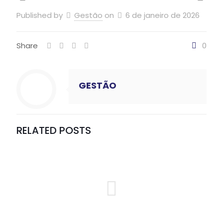
Published by
Gestão
on
6 de janeiro de 2026
Share
0
GESTÃO
RELATED POSTS