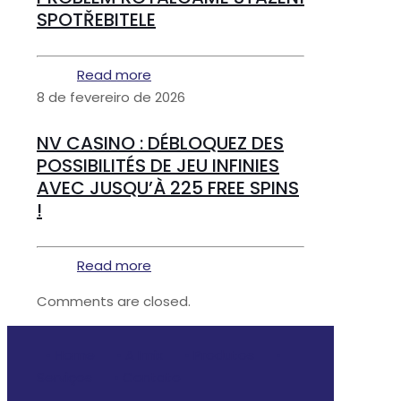
SPOTŘEBITELE
Read more
8 de fevereiro de 2026
NV CASINO : DÉBLOQUEZ DES
POSSIBILITÉS DE JEU INFINIES
AVEC JUSQU’À 225 FREE SPINS
!
Read more
Comments are closed.
• Home
• A Imix
• Produtos
•
Serviços
• Contato