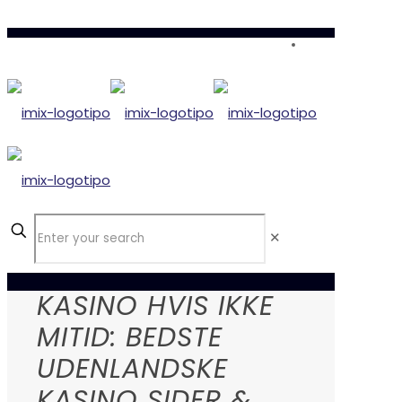
✕
KASINO HVIS IKKE
MITID: BEDSTE
UDENLANDSKE
KASINO SIDER &