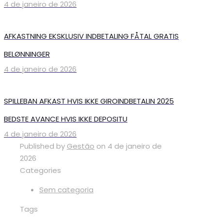
4 de janeiro de 2026
AFKASTNING EKSKLUSIV INDBETALING FÅTAL GRATIS
BELØNNINGER
4 de janeiro de 2026
SPILLEBAN AFKAST HVIS IKKE GIROINDBETALIN 2025
BEDSTE AVANCE HVIS IKKE DEPOSITU
4 de janeiro de 2026
Published by
Gestão
on
4 de janeiro de
2026
Categories
Sem categoria
Tags