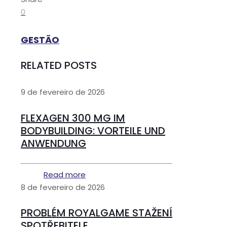
0
GESTÃO
RELATED POSTS
9 de fevereiro de 2026
FLEXAGEN 300 MG IM
BODYBUILDING: VORTEILE UND
ANWENDUNG
Read more
8 de fevereiro de 2026
PROBLÉM ROYALGAME STAŽENÍ
SPOTŘEBITELE