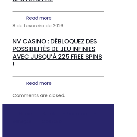
Read more
8 de fevereiro de 2026
NV CASINO : DÉBLOQUEZ DES
POSSIBILITÉS DE JEU INFINIES
AVEC JUSQU’À 225 FREE SPINS
!
Read more
Comments are closed.
• Home
• A Imix
• Produtos
•
Serviços
• Contato