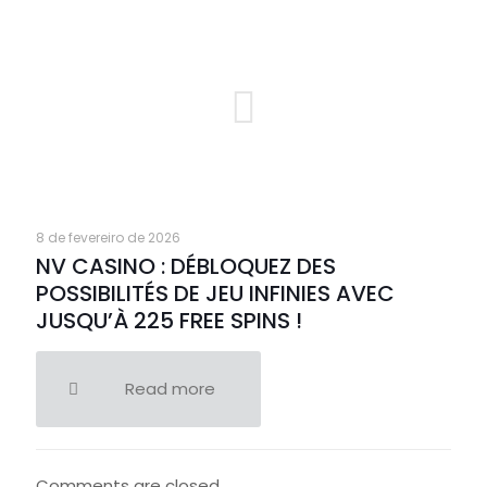
8 de fevereiro de 2026
NV CASINO : DÉBLOQUEZ DES
POSSIBILITÉS DE JEU INFINIES AVEC
JUSQU’À 225 FREE SPINS !
Read more
Comments are closed.