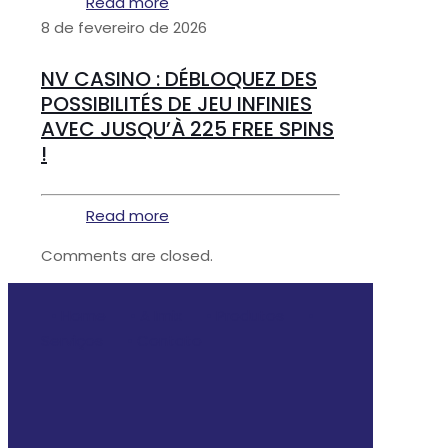
Read more
8 de fevereiro de 2026
NV CASINO : DÉBLOQUEZ DES
POSSIBILITÉS DE JEU INFINIES
AVEC JUSQU’À 225 FREE SPINS
!
Read more
Comments are closed.
• Home
• A Imix
• Produtos
•
Serviços
• Contato