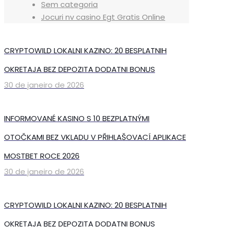
Sem categoria
Jocuri nv casino Egt Gratis Online
CRYPTOWILD LOKALNI KAZINO: 20 BESPLATNIH
OKRETAJA BEZ DEPOZITA DODATNI BONUS
30 de janeiro de 2026
INFORMOVANÉ KASINO S 10 BEZPLATNÝMI
OTOČKAMI BEZ VKLADU V PŘIHLAŠOVACÍ APLIKACE
MOSTBET ROCE 2026
30 de janeiro de 2026
CRYPTOWILD LOKALNI KAZINO: 20 BESPLATNIH
OKRETAJA BEZ DEPOZITA DODATNI BONUS