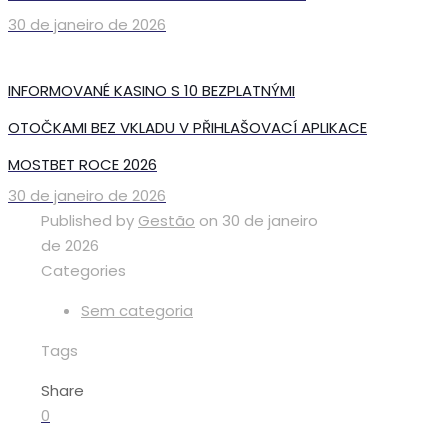
30 de janeiro de 2026
INFORMOVANÉ KASINO S 10 BEZPLATNÝMI
OTOČKAMI BEZ VKLADU V PŘIHLAŠOVACÍ APLIKACE
MOSTBET ROCE 2026
30 de janeiro de 2026
Published by
Gestão
on
30 de janeiro
de 2026
Categories
Sem categoria
Tags
Share
0