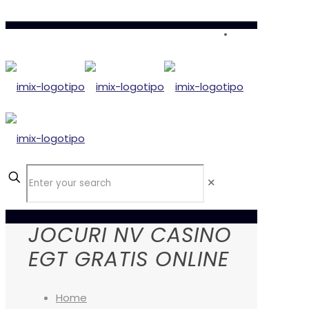
✕
JOCURI NV CASINO
EGT GRATIS ONLINE
Home