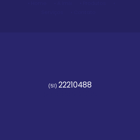
• Home
• A Imix
• Produtos
•
Serviços
• Contato
22210488
(51)
99582.2065
(51)