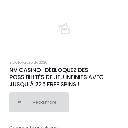
8 de fevereiro de 2026
NV CASINO : DÉBLOQUEZ DES
POSSIBILITÉS DE JEU INFINIES AVEC
JUSQU’À 225 FREE SPINS !
Read more
Comments are closed.