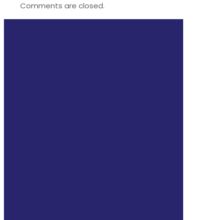
Comments are closed.
• Home
• A Imix
• Produtos
•
Serviços
• Contato
22210488
(51)
99582.2065
(51)
contato@imixserralheria.com.br