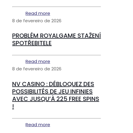
Read more
8 de fevereiro de 2026
PROBLÉM ROYALGAME STAŽENÍ
SPOTŘEBITELE
Read more
8 de fevereiro de 2026
NV CASINO : DÉBLOQUEZ DES
POSSIBILITÉS DE JEU INFINIES
AVEC JUSQU’À 225 FREE SPINS
!
Read more