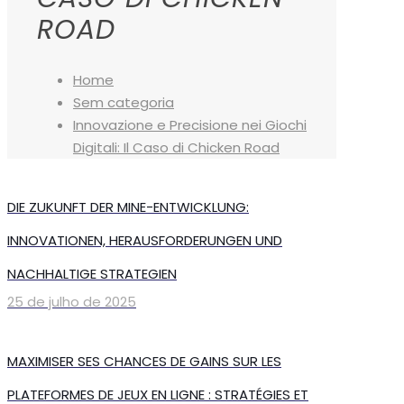
ROAD
Home
Sem categoria
Innovazione e Precisione nei Giochi
Digitali: Il Caso di Chicken Road
DIE ZUKUNFT DER MINE-ENTWICKLUNG:
INNOVATIONEN, HERAUSFORDERUNGEN UND
NACHHALTIGE STRATEGIEN
25 de julho de 2025
MAXIMISER SES CHANCES DE GAINS SUR LES
PLATEFORMES DE JEUX EN LIGNE : STRATÉGIES ET