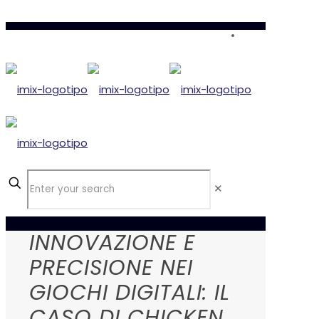
✕
INNOVAZIONE E
PRECISIONE NEI
GIOCHI DIGITALI: IL
CASO DI CHICKEN