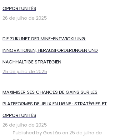
OPPORTUNITÉS
26 de julho de 2025
DIE ZUKUNFT DER MINE-ENTWICKLUNG:
INNOVATIONEN, HERAUSFORDERUNGEN UND
NACHHALTIGE STRATEGIEN
25 de julho de 2025
MAXIMISER SES CHANCES DE GAINS SUR LES
PLATEFORMES DE JEUX EN LIGNE : STRATÉGIES ET
OPPORTUNITÉS
26 de julho de 2025
Published by
Gestão
on
25 de julho de