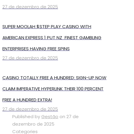
27 de dezembro de 2025
SUPER MOOLAH $STEP PLAY CASINO WITH
AMERICAN EXPRESS 1 PUT NZ ️ FINEST GAMBLING
ENTERPRISES HAVING FREE SPINS
27 de dezembro de 2025
CASINO TOTALLY FREE A HUNDRED: SIGN-UP NOW
CLAIM IMPERATIVE HYPERLINK THEIR 100 PERCENT
FREE A HUNDRED EXTRA!
27 de dezembro de 2025
Published by
Gestão
on
27 de
dezembro de 2025
Categories