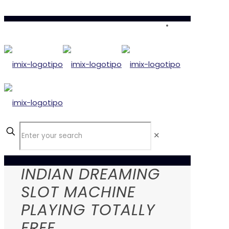
✕
INDIAN DREAMING
SLOT MACHINE
PLAYING TOTALLY
FREE