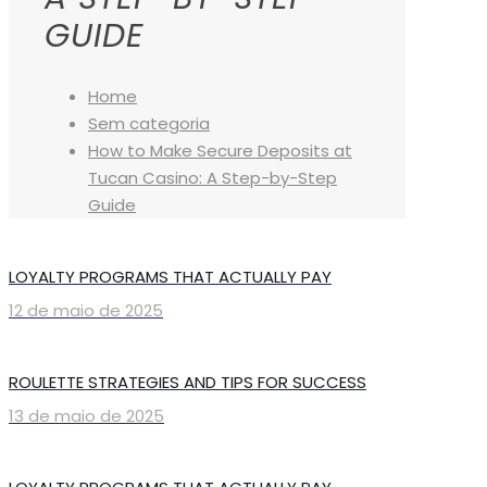
GUIDE
Home
Sem categoria
How to Make Secure Deposits at
Tucan Casino: A Step-by-Step
Guide
LOYALTY PROGRAMS THAT ACTUALLY PAY
12 de maio de 2025
ROULETTE STRATEGIES AND TIPS FOR SUCCESS
13 de maio de 2025