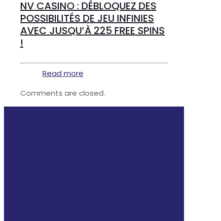
NV CASINO : DÉBLOQUEZ DES
POSSIBILITÉS DE JEU INFINIES
AVEC JUSQU’À 225 FREE SPINS
!
Read more
Comments are closed.
• Home
• A Imix
• Produtos
•
Serviços
• Contato
22210488
(51)