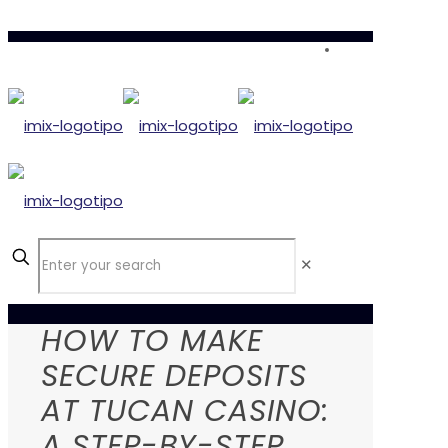
✕
HOW TO MAKE
SECURE DEPOSITS
AT TUCAN CASINO:
A STEP-BY-STEP