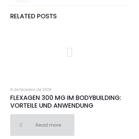
RELATED POSTS
9 de fevereiro de 2026
FLEXAGEN 300 MG IM BODYBUILDING:
VORTEILE UND ANWENDUNG
Read more