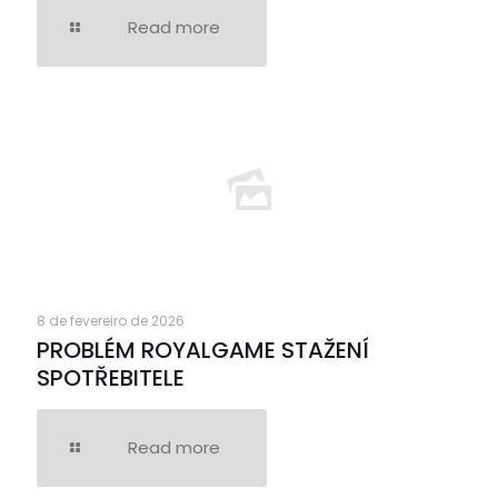
Read more
8 de fevereiro de 2026
PROBLÉM ROYALGAME STAŽENÍ
SPOTŘEBITELE
Read more