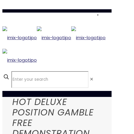
✕
HOT DELUXE
POSITION GAMBLE
FREE
DEMONSTRATION