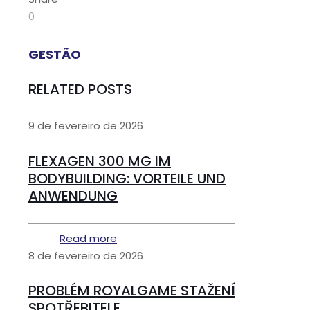
0
GESTÃO
RELATED POSTS
9 de fevereiro de 2026
FLEXAGEN 300 MG IM
BODYBUILDING: VORTEILE UND
ANWENDUNG
Read more
8 de fevereiro de 2026
PROBLÉM ROYALGAME STAŽENÍ
SPOTŘEBITELE