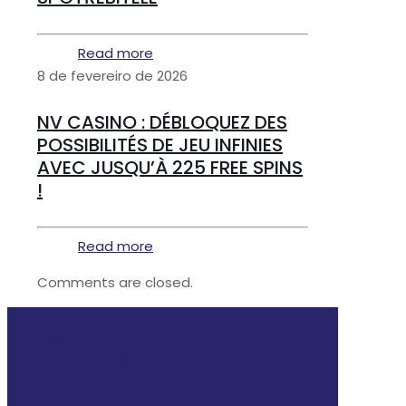
Read more
8 de fevereiro de 2026
NV CASINO : DÉBLOQUEZ DES
POSSIBILITÉS DE JEU INFINIES
AVEC JUSQU’À 225 FREE SPINS
!
Read more
Comments are closed.
• Home
• A Imix
• Produtos
•
Serviços
• Contato