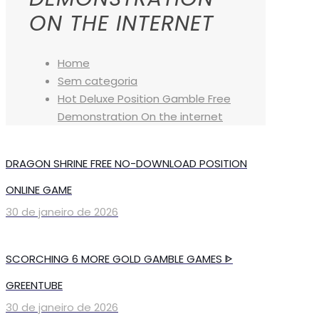
ON THE INTERNET
Home
Sem categoria
Hot Deluxe Position Gamble Free
Demonstration On the internet
DRAGON SHRINE FREE NO-DOWNLOAD POSITION
ONLINE GAME
30 de janeiro de 2026
SCORCHING 6 MORE GOLD GAMBLE GAMES ᐈ
GREENTUBE
30 de janeiro de 2026