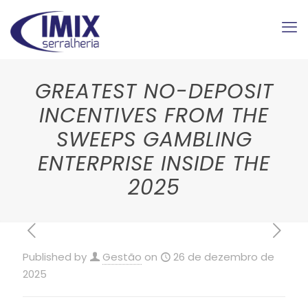
GREATEST NO-DEPOSIT
INCENTIVES FROM THE
SWEEPS GAMBLING
ENTERPRISE INSIDE THE
2025
Published by
Gestão
on
26 de dezembro de
2025