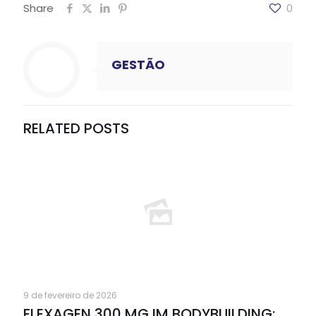
Share
0
GESTÃO
RELATED POSTS
9 de fevereiro de 2026
FLEXAGEN 300 MG IM BODYBUILDING: