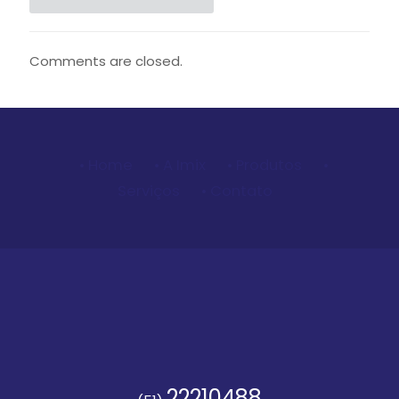
Comments are closed.
• Home
• A Imix
• Produtos
•
Serviços
• Contato
22210488