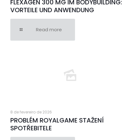
FLEXAGEN 300 MG IM BODYBUILDING:
VORTEILE UND ANWENDUNG
Read more
8 de fevereiro de 2026
PROBLÉM ROYALGAME STAŽENÍ
SPOTŘEBITELE