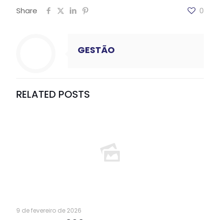
Share
0
GESTÃO
RELATED POSTS
9 de fevereiro de 2026