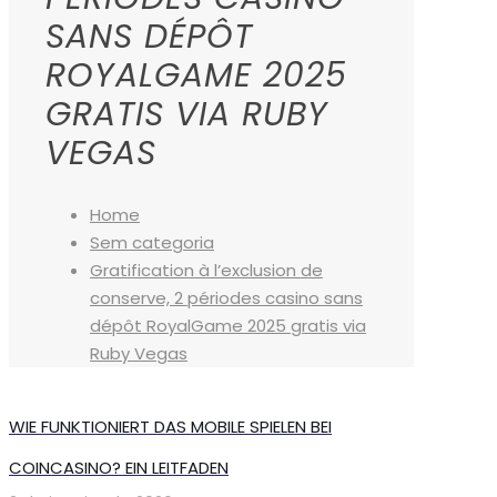
SANS DÉPÔT
ROYALGAME 2025
GRATIS VIA RUBY
VEGAS
Home
Sem categoria
Gratification à l’exclusion de
conserve, 2 périodes casino sans
dépôt RoyalGame 2025 gratis via
Ruby Vegas
WIE FUNKTIONIERT DAS MOBILE SPIELEN BEI
COINCASINO? EIN LEITFADEN