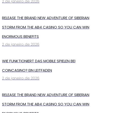
2 de janeiro de 2026
RELEASE THE BRAND NEW ADVENTURE OF SIBERIAN
STORM FROM THE AB4 CASINO SO YOU CAN WIN
ENORMOUS BENEFITS
2 de janeiro de 2026
WIE FUNKTIONIERT DAS MOBILE SPIELEN BEI
COINCASINO? EIN LEITFADEN
2 de janeiro de 2026
RELEASE THE BRAND NEW ADVENTURE OF SIBERIAN
STORM FROM THE AB4 CASINO SO YOU CAN WIN