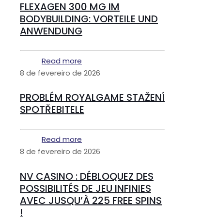
FLEXAGEN 300 MG IM
BODYBUILDING: VORTEILE UND
ANWENDUNG
Read more
8 de fevereiro de 2026
PROBLÉM ROYALGAME STAŽENÍ
SPOTŘEBITELE
Read more
8 de fevereiro de 2026
NV CASINO : DÉBLOQUEZ DES
POSSIBILITÉS DE JEU INFINIES
AVEC JUSQU’À 225 FREE SPINS
!