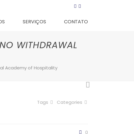
OS
SERVIÇOS
CONTATO
SINO WITHDRAWAL
al Academy of Hospitality
Tags
Categories
0