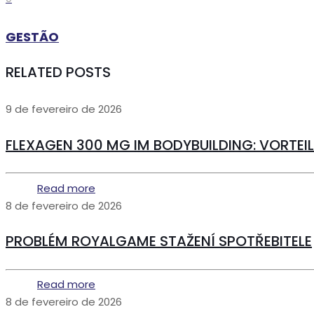
GESTÃO
RELATED POSTS
9 de fevereiro de 2026
FLEXAGEN 300 MG IM BODYBUILDING: VORTE
Read more
8 de fevereiro de 2026
PROBLÉM ROYALGAME STAŽENÍ SPOTŘEBITELE
Read more
8 de fevereiro de 2026