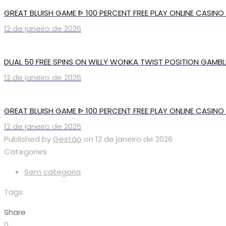
GREAT BLUISH GAME ᐈ 100 PERCENT FREE PLAY ONLINE CASIN
12 de janeiro de 2026
DUAL 50 FREE SPINS ON WILLY WONKA TWIST POSITION GAMB
12 de janeiro de 2026
GREAT BLUISH GAME ᐈ 100 PERCENT FREE PLAY ONLINE CASIN
12 de janeiro de 2026
Published by
Gestão
on
12 de janeiro de 2026
Categories
Sem categoria
Tags
Share
0