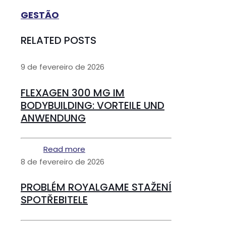
GESTÃO
RELATED POSTS
9 de fevereiro de 2026
FLEXAGEN 300 MG IM
BODYBUILDING: VORTEILE UND
ANWENDUNG
Read more
8 de fevereiro de 2026
PROBLÉM ROYALGAME STAŽENÍ
SPOTŘEBITELE