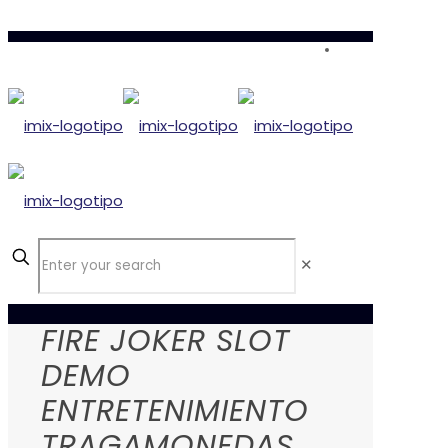
✕
FIRE JOKER SLOT
DEMO
ENTRETENIMIENTO
TRAGAMONEDAS