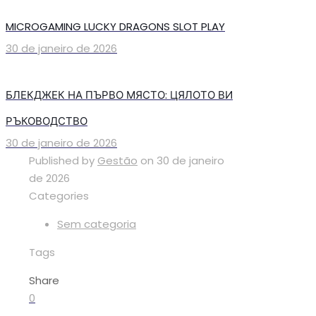
MICROGAMING LUCKY DRAGONS SLOT PLAY
30 de janeiro de 2026
БЛЕКДЖЕК НА ПЪРВО МЯСТО: ЦЯЛОТО ВИ
РЪКОВОДСТВО
30 de janeiro de 2026
Published by
Gestão
on
30 de janeiro
de 2026
Categories
Sem categoria
Tags
Share
0