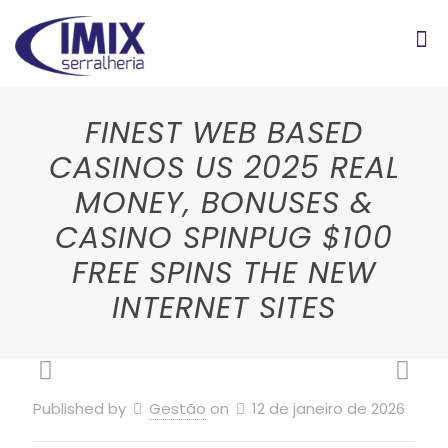
FINEST WEB BASED
CASINOS US 2025 REAL
MONEY, BONUSES &
CASINO SPINPUG $100
FREE SPINS THE NEW
INTERNET SITES
Published by
Gestão
on
12 de janeiro de 2026