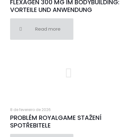
FLEXAGEN 300 MG IM BODYBUILDING:
VORTEILE UND ANWENDUNG
Read more
8 de fevereiro de 2026
PROBLÉM ROYALGAME STAŽENÍ
SPOTŘEBITELE