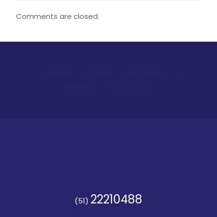
Comments are closed.
• Home
• A Imix
• Produtos
•
Serviços
• Contato
22210488
(51)
99582.2065
(51)