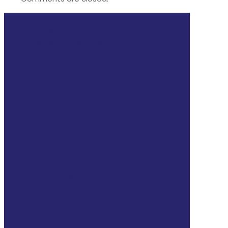
• Home
• A Imix
• Produtos
•
Serviços
• Contato
22210488
(51)
99582.2065
(51)
contato@imixserralheria.com.br