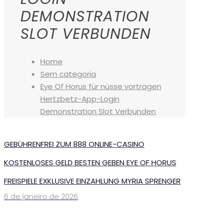
DEMONSTRATION
SLOT VERBUNDEN
Home
Sem categoria
Eye Of Horus für nüsse vortragen
Hertzbetz-App-Login
Demonstration Slot Verbunden
GEBÜHRENFREI ZUM 888 ONLINE-CASINO
KOSTENLOSES GELD BESTEN GEBEN EYE OF HORUS
FREISPIELE EXKLUSIVE EINZAHLUNG MYRIA SPRENGER
6 de janeiro de 2026