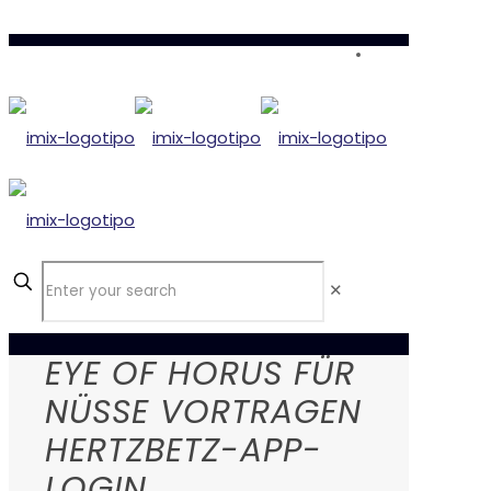
✕
EYE OF HORUS FÜR
NÜSSE VORTRAGEN
HERTZBETZ-APP-
LOGIN