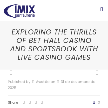
EXPLORING THE THRILLS
OF BET HALL CASINO
AND SPORTSBOOK WITH
LIVE CASINO GAMES
Published by
Gestão
on
31 de dezembro de
2025
Share
0