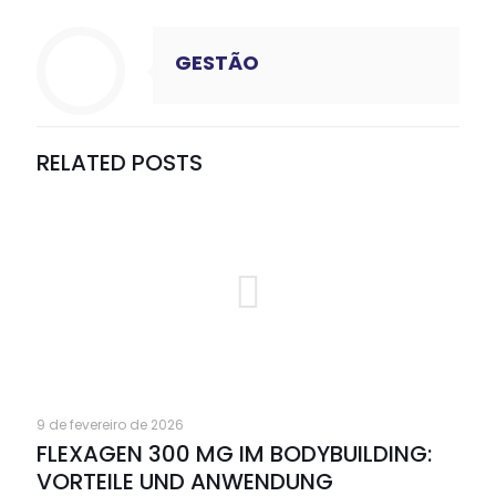
GESTÃO
RELATED POSTS
9 de fevereiro de 2026
FLEXAGEN 300 MG IM BODYBUILDING:
VORTEILE UND ANWENDUNG