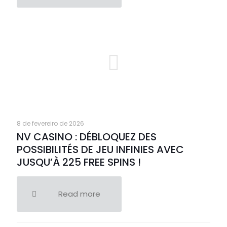
8 de fevereiro de 2026
NV CASINO : DÉBLOQUEZ DES
POSSIBILITÉS DE JEU INFINIES AVEC
JUSQU’À 225 FREE SPINS !
Read more