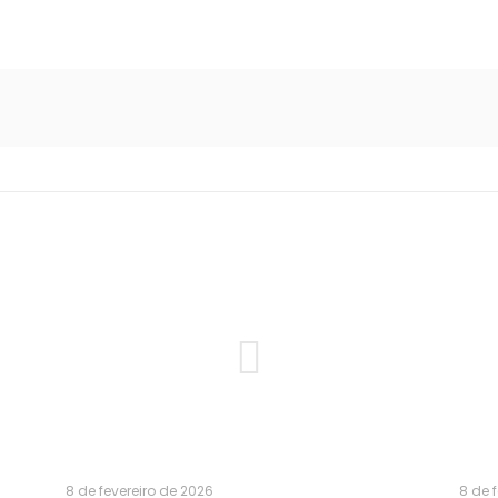
8 de fevereiro de 2026
8 de 