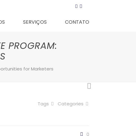
OS
SERVIÇOS
CONTATO
TE PROGRAM:
RS
ortunities for Marketers
Tags
Categories
0