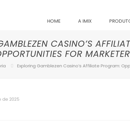
HOME
A IMIX
PRODUT
GAMBLEZEN CASINO’S AFFILIA
PPORTUNITIES FOR MARKETE
ria
Exploring Gamblezen Casino’s Affiliate Program: Opp
o de 2025