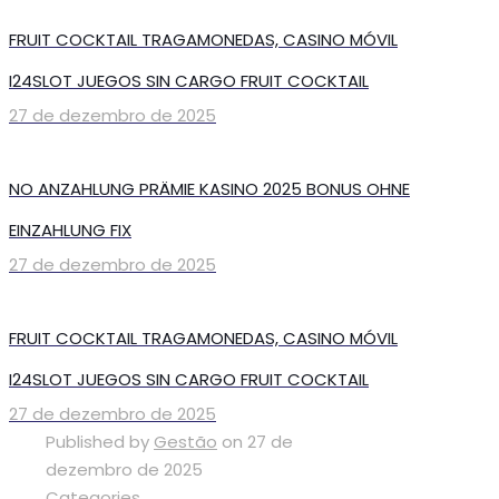
FRUIT COCKTAIL TRAGAMONEDAS, CASINO MÓVIL
I24SLOT JUEGOS SIN CARGO FRUIT COCKTAIL
27 de dezembro de 2025
NO ANZAHLUNG PRÄMIE KASINO 2025 BONUS OHNE
EINZAHLUNG FIX
27 de dezembro de 2025
FRUIT COCKTAIL TRAGAMONEDAS, CASINO MÓVIL
I24SLOT JUEGOS SIN CARGO FRUIT COCKTAIL
27 de dezembro de 2025
Published by
Gestão
on
27 de
dezembro de 2025
Categories