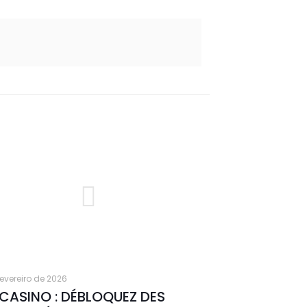
fevereiro de 2026
CASINO : DÉBLOQUEZ DES