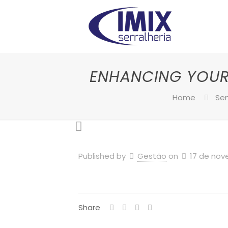
ENHANCING YOUR 
Home
Se
Published by
Gestão
on
17 de nov
Share