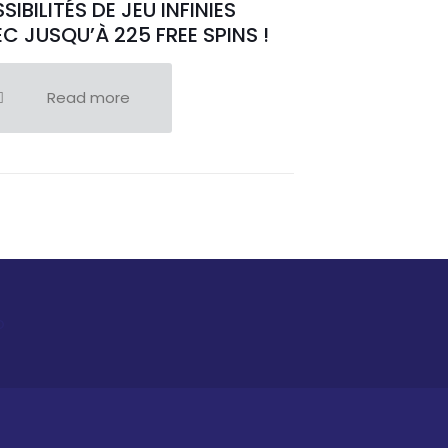
SIBILITÉS DE JEU INFINIES
C JUSQU’À 225 FREE SPINS !
Read more
o