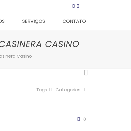
OS
SERVIÇOS
CONTATO
 CASINERA CASINO
Casinera Casino
Tags
Categories
0