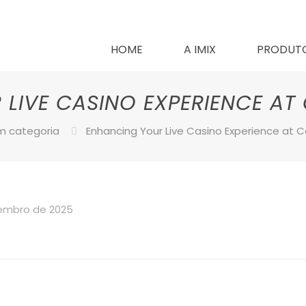
HOME
A IMIX
PRODUT
LIVE CASINO EXPERIENCE AT
m categoria
Enhancing Your Live Casino Experience at 
embro de 2025