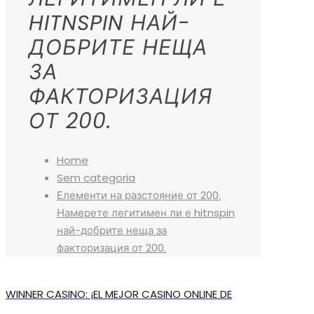
HITNSPIN НАЙ-
ДОБРИТЕ НЕЩА
ЗА
ФАКТОРИЗАЦИЯ
ОТ 200.
Home
Sem categoria
Елементи на разстояние от 200.
Намерете легитимен ли е hitnspin
най-добрите неща за
факторизация от 200.
WINNER CASINO: ¡EL MEJOR CASINO ONLINE DE