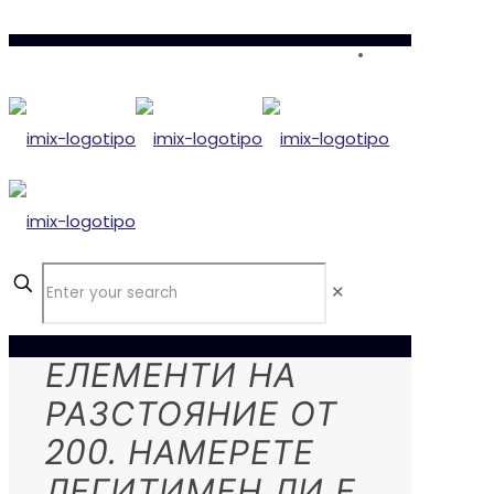
✕
ЕЛЕМЕНТИ НА
РАЗСТОЯНИЕ ОТ
200. НАМЕРЕТЕ
ЛЕГИТИМЕН ЛИ Е