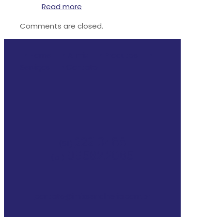
Read more
Comments are closed.
• Home
• A Imix
• Produtos
•
Serviços
• Contato
22210488
(51)
99582.2065
(51)
contato@imixserralheria.com.br