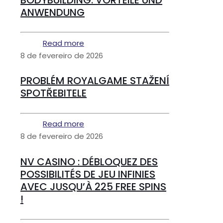
ANWENDUNG
Read more
8 de fevereiro de 2026
PROBLÉM ROYALGAME STAŽENÍ
SPOTŘEBITELE
Read more
8 de fevereiro de 2026
NV CASINO : DÉBLOQUEZ DES
POSSIBILITÉS DE JEU INFINIES
AVEC JUSQU’À 225 FREE SPINS
!