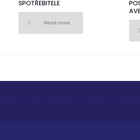
SPOTŘEBITELE
POS
AVE
Read more
• Home
• A Imix
• Produtos
• Serviços
• Contat