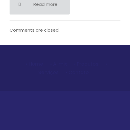
Read more
Comments are closed.
• Home
• A Imix
• Produtos
•
Serviços
• Contato