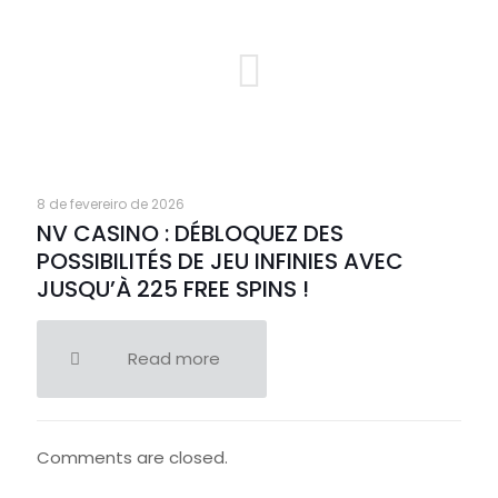
8 de fevereiro de 2026
NV CASINO : DÉBLOQUEZ DES
POSSIBILITÉS DE JEU INFINIES AVEC
JUSQU’À 225 FREE SPINS !
Read more
Comments are closed.