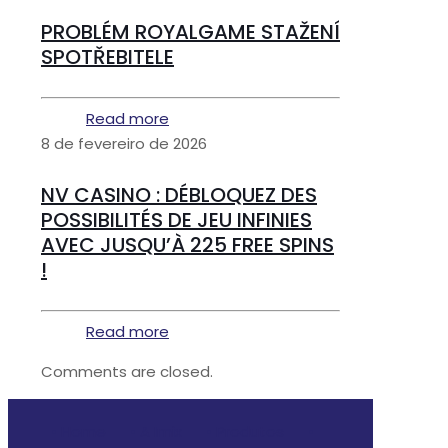
PROBLÉM ROYALGAME STAŽENÍ
SPOTŘEBITELE
Read more
8 de fevereiro de 2026
NV CASINO : DÉBLOQUEZ DES
POSSIBILITÉS DE JEU INFINIES
AVEC JUSQU’À 225 FREE SPINS
!
Read more
Comments are closed.
• Home
• A Imix
• Produtos
•