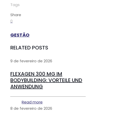
Tags
Share
0
GESTÃO
RELATED POSTS
9 de fevereiro de 2026
FLEXAGEN 300 MG IM
BODYBUILDING: VORTEILE UND
ANWENDUNG
Read more
8 de fevereiro de 2026