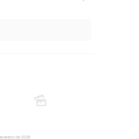
fevereiro de 2026