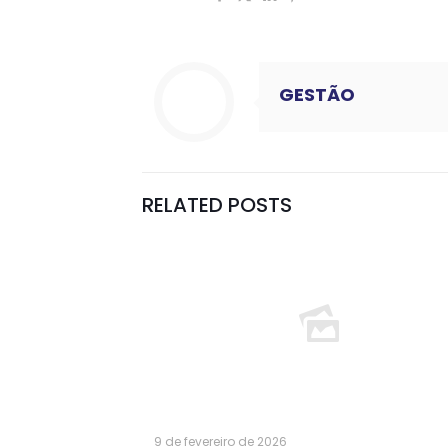
GESTÃO
RELATED POSTS
9 de fevereiro de 2026