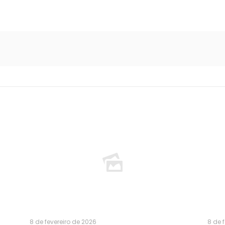
8 de fevereiro de 2026
8 de 