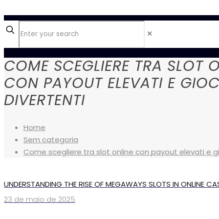
✕
COME SCEGLIERE TRA SLOT O
CON PAYOUT ELEVATI E GIOC
DIVERTENTI
Home
Sem categoria
Come scegliere tra slot online con payout elevati e gi
UNDERSTANDING THE RISE OF MEGAWAYS SLOTS IN ONLINE CA
23 de maio de 2025