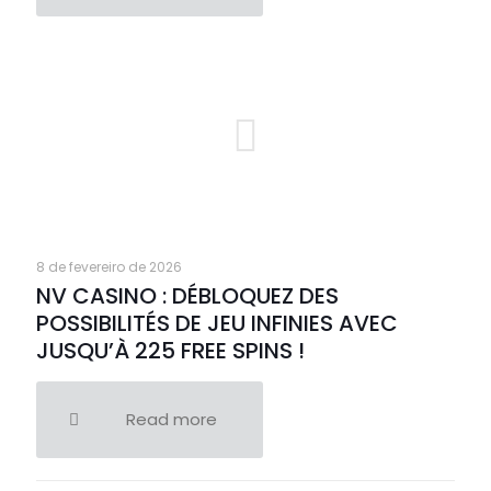
8 de fevereiro de 2026
NV CASINO : DÉBLOQUEZ DES
POSSIBILITÉS DE JEU INFINIES AVEC
JUSQU’À 225 FREE SPINS !
Read more