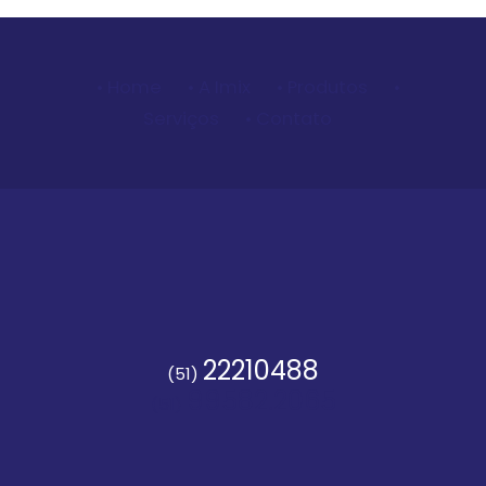
• Home
• A Imix
• Produtos
•
Serviços
• Contato
22210488
(51)
99582.2065
(51)