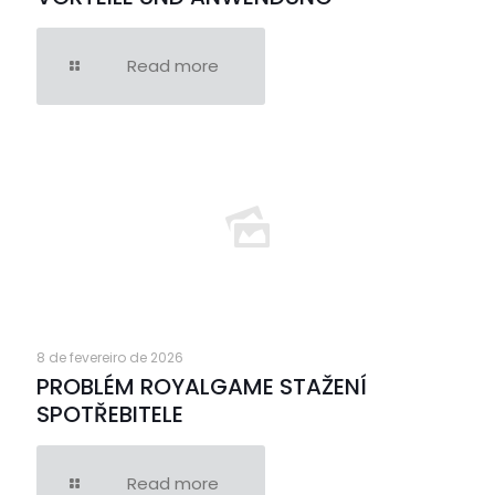
Read more
8 de fevereiro de 2026
PROBLÉM ROYALGAME STAŽENÍ
SPOTŘEBITELE
Read more