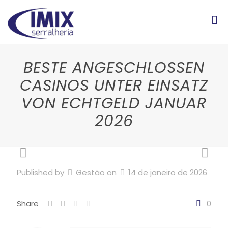
BESTE ANGESCHLOSSEN
CASINOS UNTER EINSATZ
VON ECHTGELD JANUAR
2026
Published by
Gestão
on
14 de janeiro de 2026
Share
0