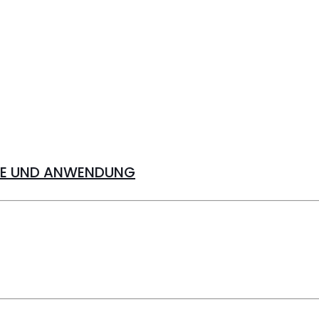
ILE UND ANWENDUNG