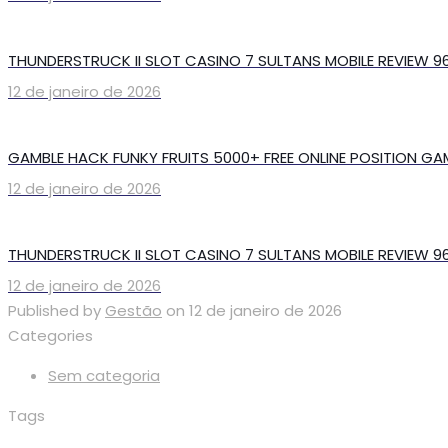
THUNDERSTRUCK II SLOT CASINO 7 SULTANS MOBILE REVIEW 
12 de janeiro de 2026
GAMBLE HACK FUNKY FRUITS 5000+ FREE ONLINE POSITION GA
12 de janeiro de 2026
THUNDERSTRUCK II SLOT CASINO 7 SULTANS MOBILE REVIEW 
12 de janeiro de 2026
Published by
Gestão
on
12 de janeiro de 2026
Categories
Sem categoria
Tags