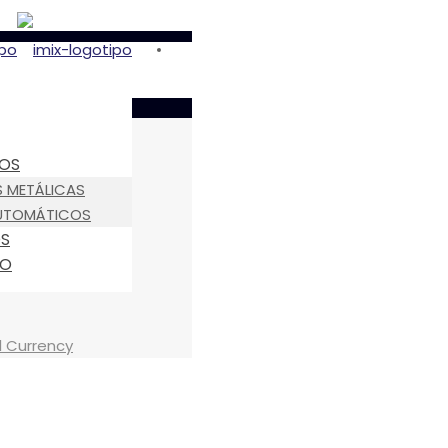
OS
 METÁLICAS
UTOMÁTICOS
OS
TO
l Currency