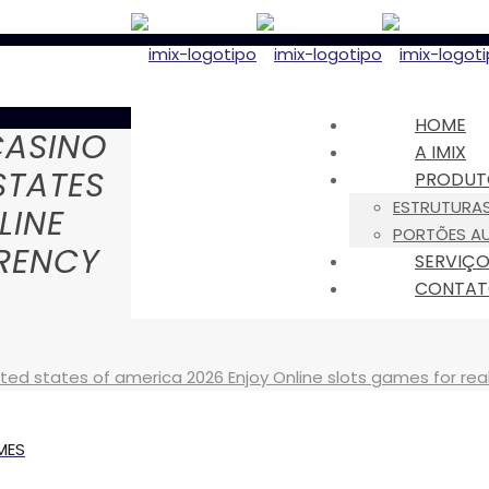
HOME
CASINO
A IMIX
STATES
PRODUT
ESTRUTURAS
LINE
PORTÕES A
RRENCY
SERVIÇ
CONTA
ited states of america 2026 Enjoy Online slots games for rea
MES