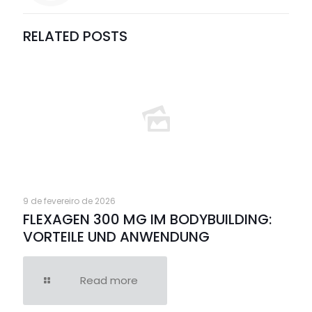
RELATED POSTS
9 de fevereiro de 2026
FLEXAGEN 300 MG IM BODYBUILDING:
VORTEILE UND ANWENDUNG
Read more