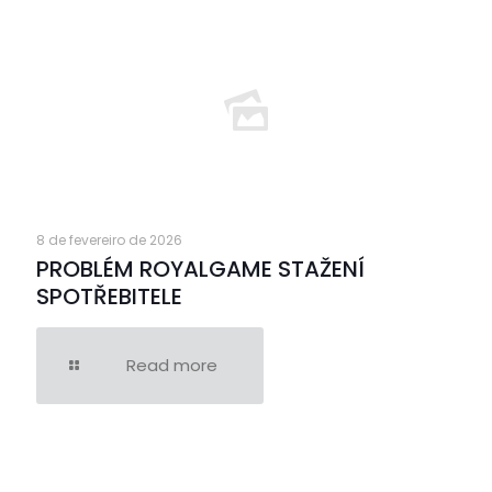
8 de fevereiro de 2026
PROBLÉM ROYALGAME STAŽENÍ
SPOTŘEBITELE
Read more