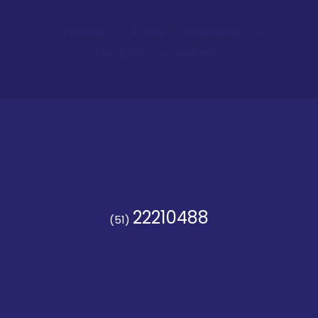
• Home
• A Imix
• Produtos
•
Serviços
• Contato
22210488
(51)
99582.2065
(51)