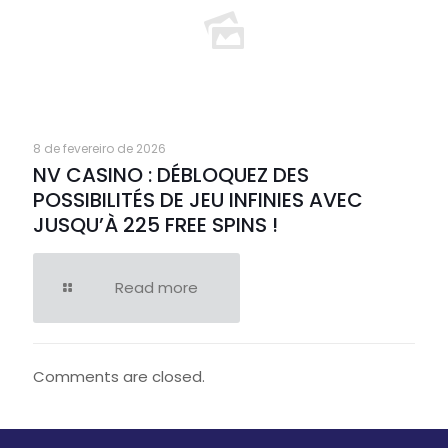
8 de fevereiro de 2026
NV CASINO : DÉBLOQUEZ DES
POSSIBILITÉS DE JEU INFINIES AVEC
JUSQU’À 225 FREE SPINS !
Read more
Comments are closed.