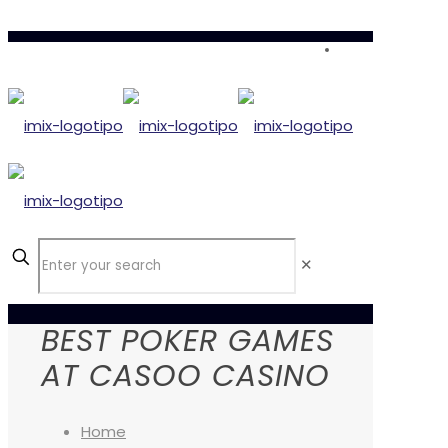
✕
BEST POKER GAMES
AT CASOO CASINO
Home