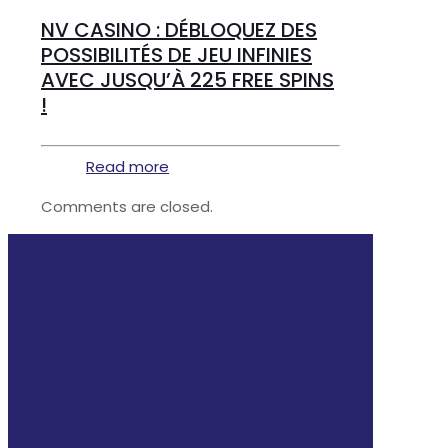
NV CASINO : DÉBLOQUEZ DES
POSSIBILITÉS DE JEU INFINIES
AVEC JUSQU’À 225 FREE SPINS
!
Read more
Comments are closed.
• Home
• A Imix
• Produtos
•
Serviços
• Contato
22210488