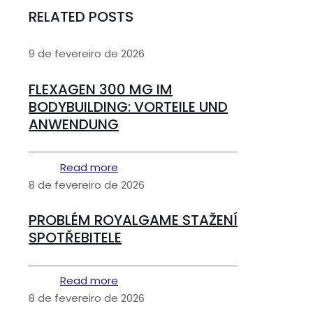
RELATED POSTS
9 de fevereiro de 2026
FLEXAGEN 300 MG IM
BODYBUILDING: VORTEILE UND
ANWENDUNG
Read more
8 de fevereiro de 2026
PROBLÉM ROYALGAME STAŽENÍ
SPOTŘEBITELE
Read more
8 de fevereiro de 2026