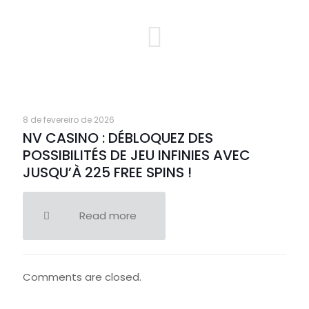
8 de fevereiro de 2026
NV CASINO : DÉBLOQUEZ DES
POSSIBILITÉS DE JEU INFINIES AVEC
JUSQU’À 225 FREE SPINS !
Read more
Comments are closed.