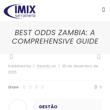
BEST ODDS ZAMBIA: A
COMPREHENSIVE GUIDE
Published by
Gestão
on
30 de dezembro de
2025
Share
0
GESTÃO