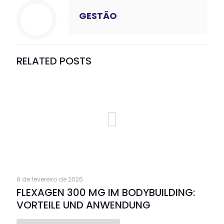
GESTÃO
RELATED POSTS
9 de fevereiro de 2026
FLEXAGEN 300 MG IM BODYBUILDING:
VORTEILE UND ANWENDUNG