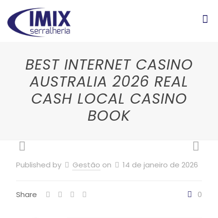
BEST INTERNET CASINO
AUSTRALIA 2026 REAL
CASH LOCAL CASINO
BOOK
Published by
Gestão
on
14 de janeiro de 2026
Share
0