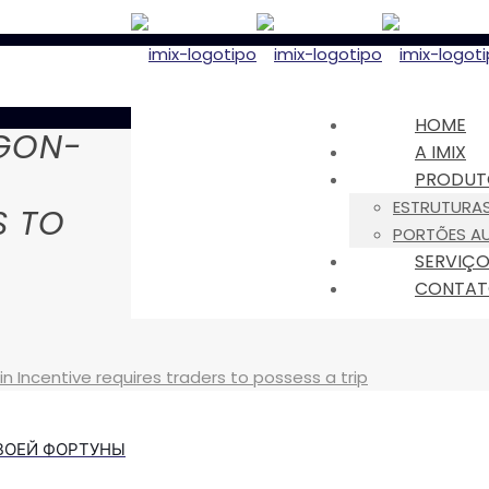
HOME
EGON-
A IMIX
PRODUT
ESTRUTURAS
S TO
PORTÕES A
SERVIÇ
CONTA
 Incentive requires traders to possess a trip
ВОЕЙ ФОРТУНЫ