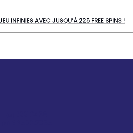
JEU INFINIES AVEC JUSQU’À 225 FREE SPINS !
22210488
(51)
99582.2065
(51)