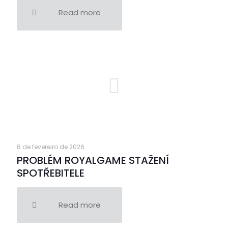
Read more
8 de fevereiro de 2026
PROBLÉM ROYALGAME STAŽENÍ
SPOTŘEBITELE
Read more