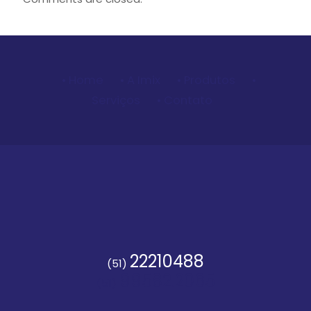
• Home
• A Imix
• Produtos
•
Serviços
• Contato
22210488
(51)
99582.2065
(51)