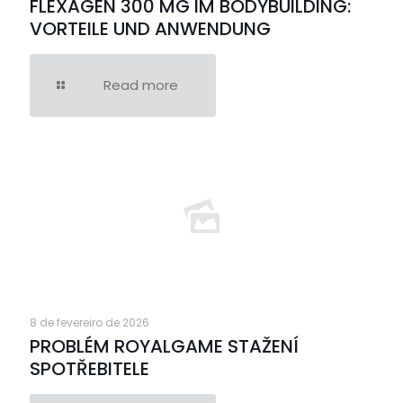
FLEXAGEN 300 MG IM BODYBUILDING:
VORTEILE UND ANWENDUNG
Read more
8 de fevereiro de 2026
PROBLÉM ROYALGAME STAŽENÍ
SPOTŘEBITELE