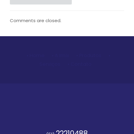
Comments are closed.
• Home
• A Imix
• Produtos
•
Serviços
• Contato
22210488