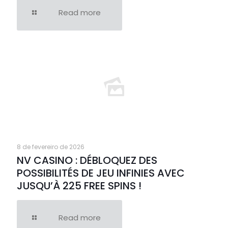
Read more
8 de fevereiro de 2026
NV CASINO : DÉBLOQUEZ DES
POSSIBILITÉS DE JEU INFINIES AVEC
JUSQU’À 225 FREE SPINS !
Read more