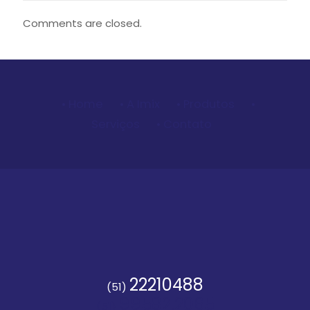
Comments are closed.
• Home
• A Imix
• Produtos
•
Serviços
• Contato
22210488
(51)
99582.2065
(51)