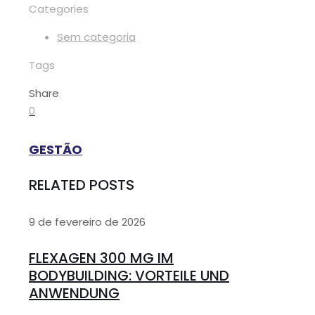
Categories
Sem categoria
Tags
Share
0
GESTÃO
RELATED POSTS
9 de fevereiro de 2026
FLEXAGEN 300 MG IM
BODYBUILDING: VORTEILE UND
ANWENDUNG