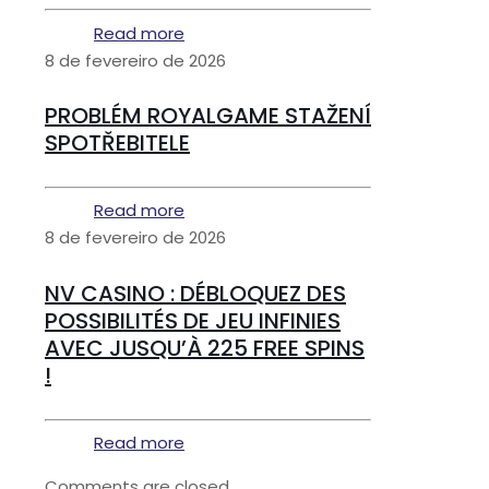
Read more
8 de fevereiro de 2026
PROBLÉM ROYALGAME STAŽENÍ
SPOTŘEBITELE
Read more
8 de fevereiro de 2026
NV CASINO : DÉBLOQUEZ DES
POSSIBILITÉS DE JEU INFINIES
AVEC JUSQU’À 225 FREE SPINS
!
Read more
Comments are closed.