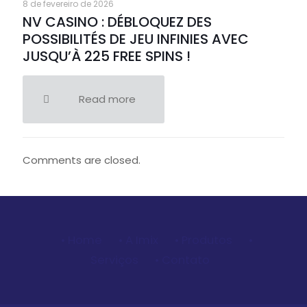
8 de fevereiro de 2026
NV CASINO : DÉBLOQUEZ DES
POSSIBILITÉS DE JEU INFINIES AVEC
JUSQU’À 225 FREE SPINS !
Read more
Comments are closed.
• Home
• A Imix
• Produtos
•
Serviços
• Contato