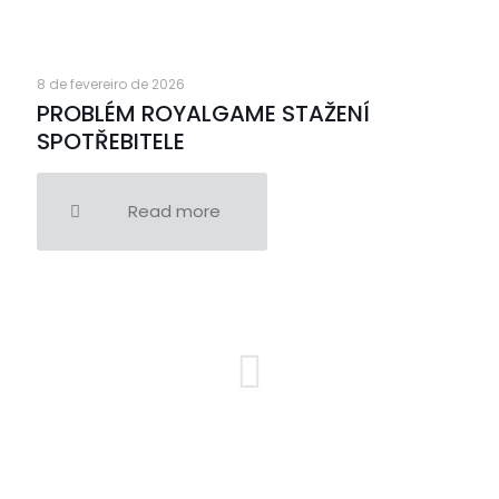
8 de fevereiro de 2026
PROBLÉM ROYALGAME STAŽENÍ
SPOTŘEBITELE
Read more