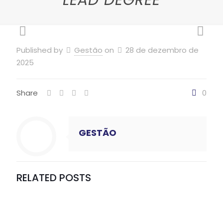
LEAD DEGREE
Published by
Gestão
on
28 de dezembro de
2025
Share
0
GESTÃO
RELATED POSTS