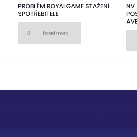
PROBLÉM ROYALGAME STAŽENÍ
NV 
SPOTŘEBITELE
POS
AVE
Read more
• Home
• A Imix
• Produtos
• Serviços
• Contat